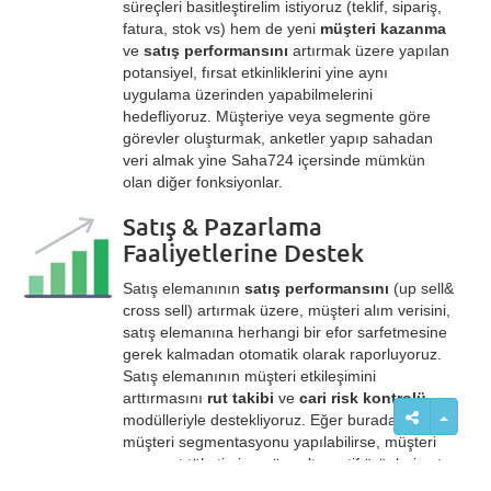
süreçleri basitleştirelim istiyoruz (teklif, sipariş,
fatura, stok vs) hem de yeni
müşteri kazanma
ve
satış performansını
artırmak üzere yapılan
potansiyel, fırsat etkinliklerini yine aynı
uygulama üzerinden yapabilmelerini
hedefliyoruz. Müşteriye veya segmente göre
görevler oluşturmak, anketler yapıp sahadan
veri almak yine Saha724 içersinde mümkün
olan diğer fonksiyonlar.
Satış & Pazarlama
Faaliyetlerine Destek
Satış elemanının
satış performansını
(up sell&
cross sell) artırmak üzere, müşteri alım verisini,
satış elemanına herhangi bir efor sarfetmesine
gerek kalmadan otomatik olarak raporluyoruz.
Satış elemanının müşteri etkileşimini
arttırmasını
rut takibi
ve
cari risk kontrolü
modülleriyle destekliyoruz. Eğer burada doğru
müşteri segmentasyonu yapılabilirse, müşteri
segment tüketimine göre alternatif ürünleri satış
temsilcisine öneriyoruz ve
satış geliştirme